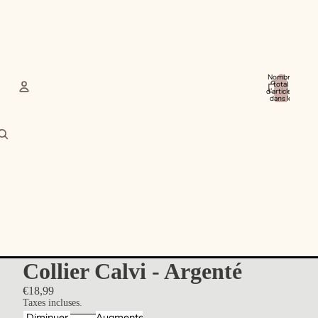
Nombre
total
d’articles
dans le
panier: 0
Compte
Autres options de connexion
Commandes
Profil
Collier Calvi - Argenté
€18,99
Taxes incluses.
Diminuer
Augmenter